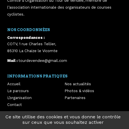
Comité d’Organisation du Tour de Vendée, membre de
l’association internationale des organisateurs de courses
cyclistes.
NOS COORDONNÉES
Correspondances :
COTV, 1 rue Charles Tellier,
85310
La Chaize le Vicomte
Mail :
tourdevendee@gmail.com
INFORMATIONS PRATIQUES
Accueil
Nos actualités
Le parcours
Photos & vidéos
L’organisation
Partenaires
Contact
Ce site utilise des cookies et vous donne le contrôle
sur ceux que vous souhaitez activer
Infos légales
-