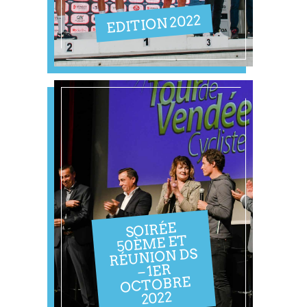
EDITION 2022
SOIRÉE
50ÈME ET
RÉUNION DS
– 1ER
OCTOBRE
2022